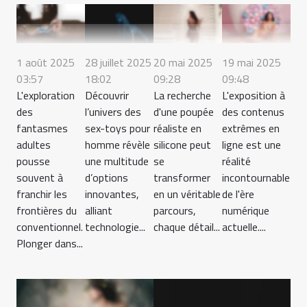
1 août 2025
28 juillet 2025
20 mai 2025
19 mai 2025
03:57
18:02
09:28
09:48
L'exploration
Découvrir
La recherche
L'exposition à
des
l’univers des
d'une poupée
des contenus
fantasmes
sex-toys pour
réaliste en
extrêmes en
adultes
homme révèle
silicone peut
ligne est une
pousse
une multitude
se
réalité
souvent à
d’options
transformer
incontournable
franchir les
innovantes,
en un véritable
de l'ère
frontières du
alliant
parcours,
numérique
conventionnel.
technologie...
chaque détail...
actuelle....
Plonger dans...