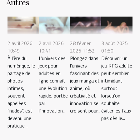
Autres
2 avril 2026
2 avril 2026
28 février
3 août 2025
10:49
10:41
2026 11:52
01:50
À l’ère du
L’univers des
Plongez dans
Découvrir un
numérique, le
jeux pour
l’univers
jeu RPG adulte
partage de
adultes en
fascinant des
peut sembler
photos
ligne connaît
jeux manga et
intimidant,
intimes,
une évolution
anime, où
surtout
souvent
rapide, portée
créativité et
lorsqu’on
appelées
par
innovation se
souhaite
“nudes”, est
l’innovation...
croisent pour...
éviter les faux
devenu une
pas dès le...
pratique...