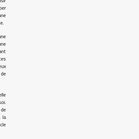
sir
per
une
e.
une
une
ant
ces
eux
 de
lle
oi.
 de
 la
cle