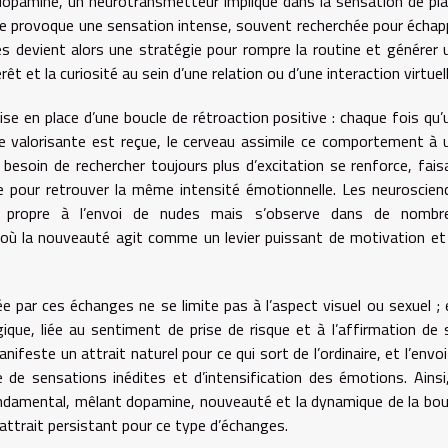
dopamine, un neurotransmetteur impliqué dans la sensation de plai
lle provoque une sensation intense, souvent recherchée pour échap
es devient alors une stratégie pour rompre la routine et générer 
rêt et la curiosité au sein d’une relation ou d’une interaction virtuell
e en place d’une boucle de rétroaction positive : chaque fois qu’
 valorisante est reçue, le cerveau assimile ce comportement à 
 besoin de rechercher toujours plus d’excitation se renforce, fais
nce pour retrouver la même intensité émotionnelle. Les neuroscien
 propre à l’envoi de nudes mais s’observe dans de nombr
où la nouveauté agit comme un levier puissant de motivation et
tée par ces échanges ne se limite pas à l’aspect visuel ou sexuel ; e
ue, liée au sentiment de prise de risque et à l’affirmation de s
nifeste un attrait naturel pour ce qui sort de l’ordinaire, et l’envoi
de sensations inédites et d’intensification des émotions. Ainsi,
ondamental, mêlant dopamine, nouveauté et la dynamique de la bou
l’attrait persistant pour ce type d’échanges.