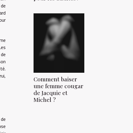
 de
ard
our
mme
Les
 de
son
té.
ui,
Comment baiser
une femme cougar
de Jacquie et
Michel ?
 de
nse