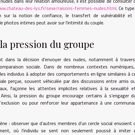
udes dans leur relation amoureuse, il est possible de consulter 
ww.chateau-des-lys.fr/sexe/raisons-femmes-nudes.html
. Ce type
 sur la notion de confiance, le transfert de vulnérabilité et 
 photos intimes peut avoir sur l'intimité du couple.
t la pression du groupe
rant dans la décision d'envoyer des nudes, notamment à travers
omparaison sociale. Dans de nombreux contextes numériques,
 les individus à adopter des comportements en ligne similaires à c
iale perçue, souvent véhiculée par des discussions entre amis ou
iaux, façonne les attentes implicites relatives à la sexualité e
. Ainsi, la pression du groupe encourage certains à s’engager d
 l’exclusion ou pour renforcer leur appartenance à une communa
ne : observer que d’autres membres d’un cercle social envoient 
ement, où l’individu se sent non seulement poussé à imiter 