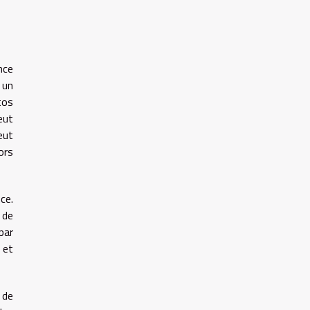
nce
 un
tos
eut
eut
ors
ce.
 de
par
 et
 de