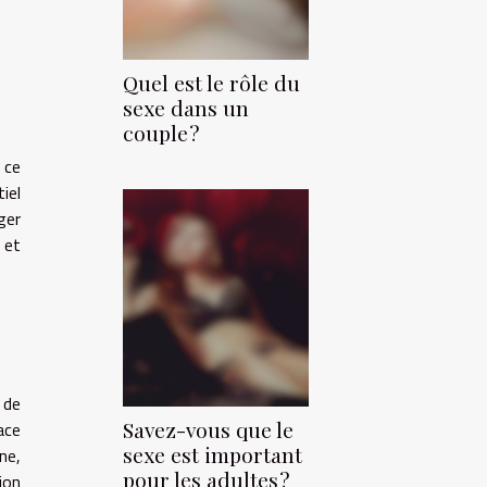
Quel est le rôle du
sexe dans un
couple ?
 ce
iel
ger
 et
 de
Savez-vous que le
ace
sexe est important
ne,
pour les adultes ?
ion