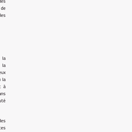
des
 de
les
 la
 la
eux
 la
t à
ans
uté
des
ces