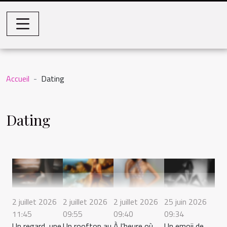
Accueil
Dating
Dating
2 juillet 2026
2 juillet 2026
2 juillet 2026
25 juin 2026
11:45
09:55
09:40
09:34
Un regard, une
Un rooftop au
À l’heure où
Un emoji de