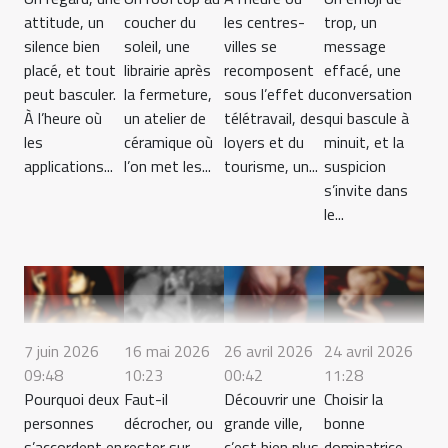
attitude, un
coucher du
les centres-
trop, un
silence bien
soleil, une
villes se
message
placé, et tout
librairie après
recomposent
effacé, une
peut basculer.
la fermeture,
sous l’effet du
conversation
À l’heure où
un atelier de
télétravail, des
qui bascule à
les
céramique où
loyers et du
minuit, et la
applications...
l’on met les...
tourisme, un...
suspicion
s’invite dans
le...
7 juin 2026
16 mai 2026
26 avril 2026
24 avril 2026
09:48
10:23
00:42
11:28
Pourquoi deux
Faut-il
Découvrir une
Choisir la
personnes
décrocher, ou
grande ville,
bonne
s’accordent en
rester sur
c’est bien plus
dominatrice