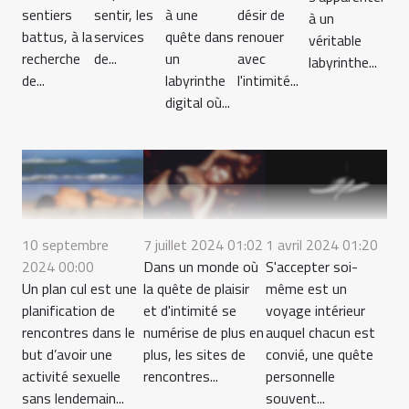
sentiers
sentir, les
à une
désir de
à un
battus, à la
services
quête dans
renouer
véritable
recherche
de...
un
avec
labyrinthe...
de...
labyrinthe
l'intimité...
digital où...
10 septembre
7 juillet 2024 01:02
1 avril 2024 01:20
2024 00:00
Dans un monde où
S'accepter soi-
Un plan cul est une
la quête de plaisir
même est un
planification de
et d'intimité se
voyage intérieur
rencontres dans le
numérise de plus en
auquel chacun est
but d’avoir une
plus, les sites de
convié, une quête
activité sexuelle
rencontres...
personnelle
sans lendemain...
souvent...