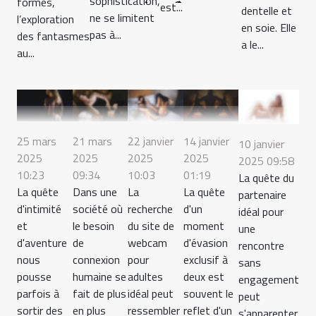
sophistication,
formes,
rencontre
assurée
être ?
est...
dentelle et
ne se limitent
l’exploration
en soie. Elle
pas à...
des fantasmes
a le...
au...
25 mars
21 mars
22 janvier
14 janvier
10 janvier
2025
2025
2025
2025
2025 09:58
10:23
09:34
10:03
01:19
La quête du
La quête
Dans une
La
La quête
partenaire
d'intimité
société où
recherche
d'un
idéal pour
et
le besoin
du site de
moment
une
d'aventure
de
webcam
d'évasion
rencontre
nous
connexion
pour
exclusif à
sans
pousse
humaine se
adultes
deux est
engagement
parfois à
fait de plus
idéal peut
souvent le
peut
sortir des
en plus
ressembler
reflet d'un
s'apparenter