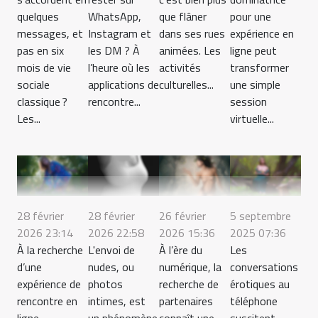
quelques
WhatsApp,
que flâner
pour une
messages, et
Instagram et
dans ses rues
expérience en
pas en six
les DM ? À
animées. Les
ligne peut
mois de vie
l’heure où les
activités
transformer
sociale
applications de
culturelles...
une simple
classique ?
rencontre...
session
Les...
virtuelle...
28 février
28 février
26 février
5 septembre
2026 23:14
2026 22:58
2026 15:36
2025 07:36
À la recherche
L'envoi de
À l’ère du
Les
d’une
nudes, ou
numérique, la
conversations
expérience de
photos
recherche de
érotiques au
rencontre en
intimes, est
partenaires
téléphone